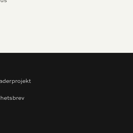
nus
aderprojekt
hetsbrev