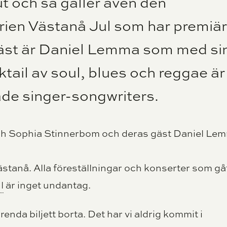
lut och så gäller även den
rien Västanå Jul som har premiär
st är Daniel Lemma som med si
ktail av soul, blues och reggae är
ade singer-songwriters.
tanå. Alla föreställningar och konserter som gå
l
är inget undantag.
nda biljett borta. Det har vi aldrig kommit i