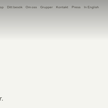
op
Ditt besök
Om oss
Grupper
Kontakt
Press
In English
ANÅ
HEM
r.