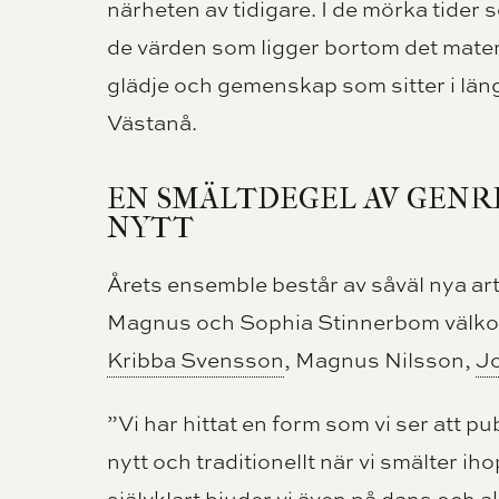
närheten av tidigare. I de mörka tider 
de värden som ligger bortom det materi
glädje och gemenskap som sitter i län
Västanå.
EN SMÄLTDEGEL AV GENR
NYTT
Årets ensemble består av såväl nya art
Magnus och Sophia Stinnerbom välk
Kribba Svensson
, Magnus Nilsson,
J
”Vi har hittat en form som vi ser att pu
nytt och traditionellt när vi smälter i