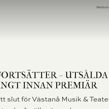
Webbsh
MUSIK
BERÄTTARLADAN
UNGA VÄST
FORTSÄTTER – UTSÅLDA
ÅNGT INNAN PREMIÄR
tt slut för Västanå Musik & Teate