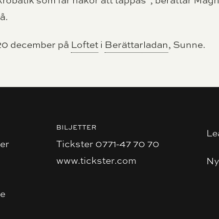
akrobatik som får hakor att tappas”, berättar Mag
å.
-20 december på
Loftet
i
Berättarladan
, Sunne.
BILJETTER
Le
er
Tickster 0771-47 70 70
www.tickster.com
Ny
se