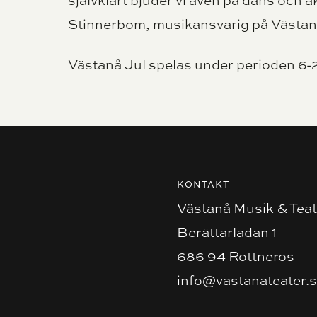
självklart bjuder vi även på dans och 
Stinnerbom, musikansvarig på Västan
Västanå Jul spelas under perioden 6
KONTAKT
Västanå Musik & Teat
Berättarladan 1
686 94 Rottneros
info@vastanateater.