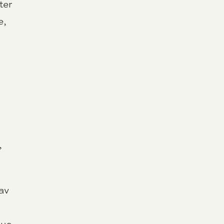
ter
e,
.
,
 av