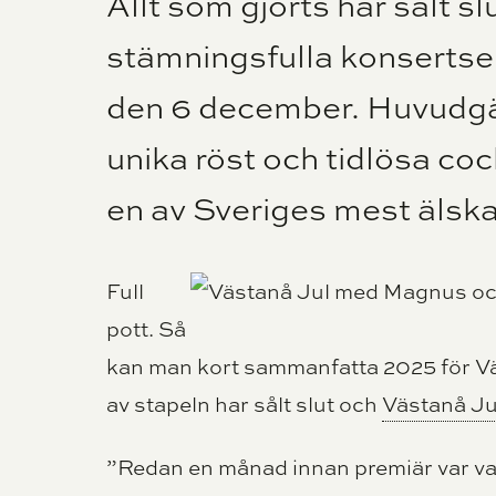
Allt som gjorts har sålt s
stämningsfulla konsertse
den 6 december. Huvudgä
unika röst och tidlösa coc
en av Sveriges mest älsk
Full
pott. Så
kan man kort sammanfatta 2025 för Väs
av stapeln har sålt slut och
Västanå Ju
”Redan en månad innan premiär var vare