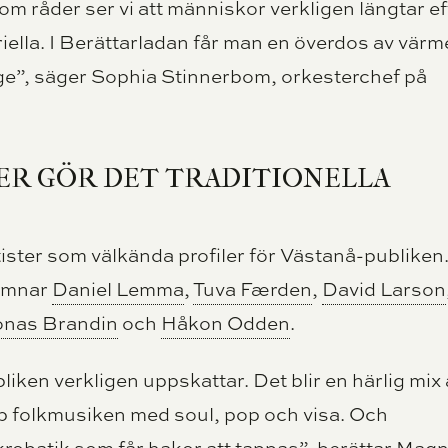
som råder ser vi att människor verkligen längtar ef
ella. I Berättarladan får man en överdos av värm
ge”, säger Sophia Stinnerbom, orkesterchef på
ER GÖR DET TRADITIONELLA
ister som välkända profiler för Västanå-publiken
omnar
Daniel Lemma
,
Tuva Færden
,
David Larson
onas Brandin
och
Håkon Odden
.
bliken verkligen uppskattar. Det blir en härlig mix
hop folkmusiken med soul, pop och visa. Och