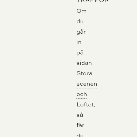
Om
du
går
in
på
sidan
Stora
scenen
och
Loftet
,
så
får
du