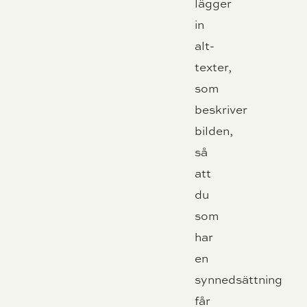
lägger
in
alt-
texter,
som
beskriver
bilden,
så
att
du
som
har
en
synnedsättning
får