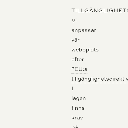
TILLGÄNGLIGHE
Vi
anpassar
vår
webbplats
efter
”EU:s
tillgänglighetsdirekti
I
lagen
finns
krav
på