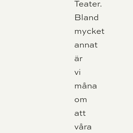
Teater.
Bland
mycket
annat
är
vi
måna
om
att
våra