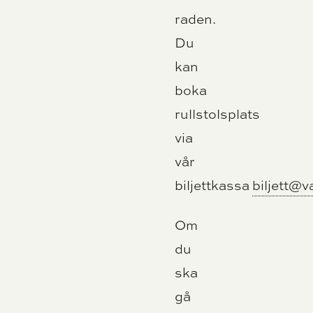
raden.
Du
kan
boka
rullstolsplats
via
vår
biljettkassa
biljett@v
Om
du
ska
gå