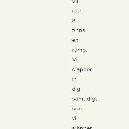
till
rad
8
finns
en
ramp.
Vi
släpper
in
dig
samtidigt
som
vi
släpper