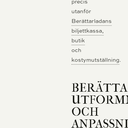
precis
utanför
Berättarladans
biljettkassa,
butik
och
kostymutställning
.
BERÄTTA
UTFORM
OCH
ANPASSN