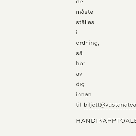
de
måste
ställas
i
ordning,
så
hör
av
dig
innan
till
biljett@vastanatea
HANDIKAPPTOAL