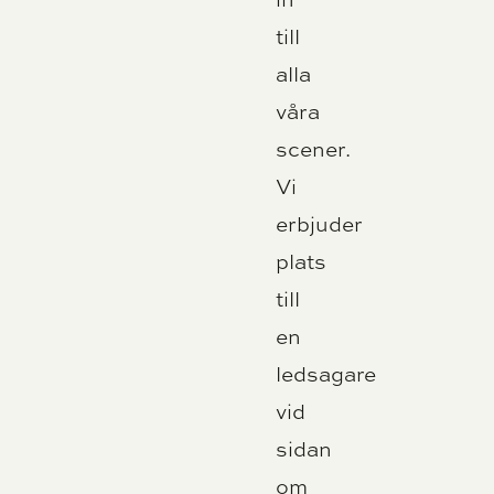
till
alla
våra
scener.
Vi
erbjuder
plats
till
en
ledsagare
vid
sidan
om