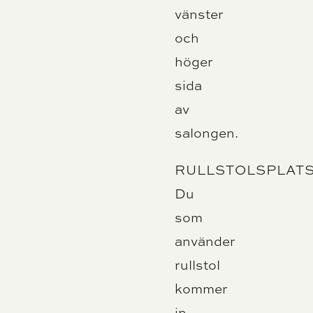
vänster
och
höger
sida
av
salongen.
RULLSTOLSPLAT
Du
som
använder
rullstol
kommer
in