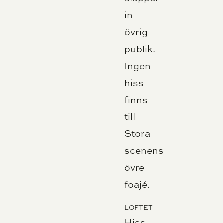
in
övrig
publik.
Ingen
hiss
finns
till
Stora
scenens
övre
foajé.
LOFTET
Hiss