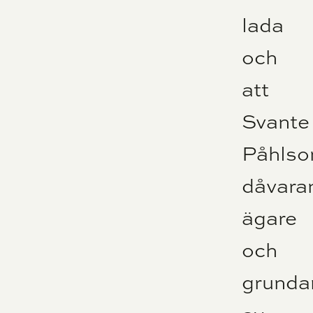
lada
och
att
Svante
Påhlso
dåvara
ägare
och
grunda