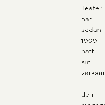
Teater
har
sedan
1999
haft
sin
verksa
i
den
magnif