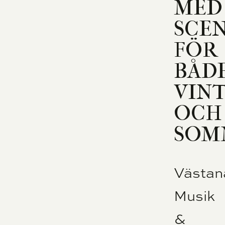
MED
SCE
FÖR
BÅD
VIN
OCH
SOM
Västan
Musik
&