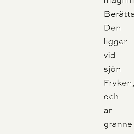
Berätta
Den
ligger
vid
sjön
Fryken
och
är
granne