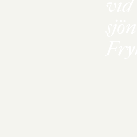
vid
sjön
Fry