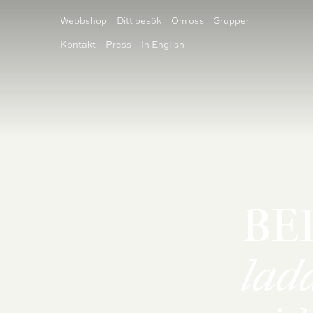
Webbshop
Ditt besök
Om oss
Grupper
Kontakt
Press
In English
BILJETTER
TEATER
BE
lad