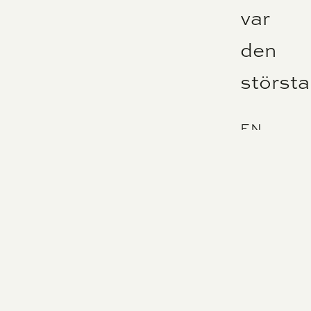
var
den
största
EN
VÄRMLÄ
THE
GLOBE
1999
skapas
Berättarla
med
en
fast