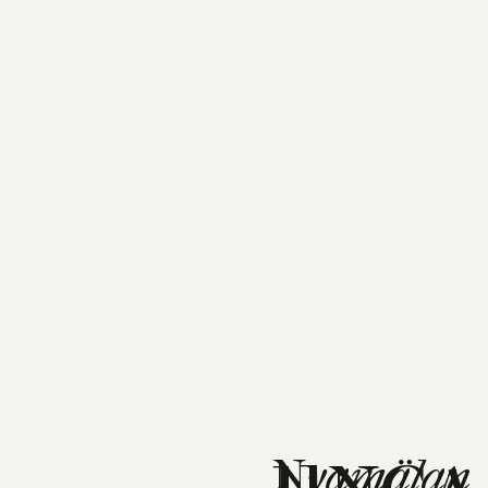
N
yamälan