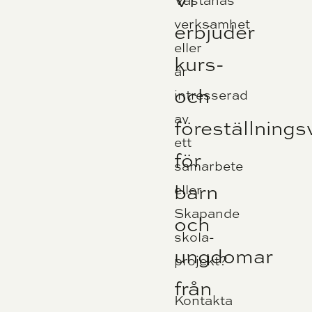
Västanås
verksamhet
erbjuder
eller
kurs-
är
och
intresserad
av
föreställning
ett
för
samarbete
barn
eller
Skapande
och
skola-
ungdomar
projekt?
från
Kontakta