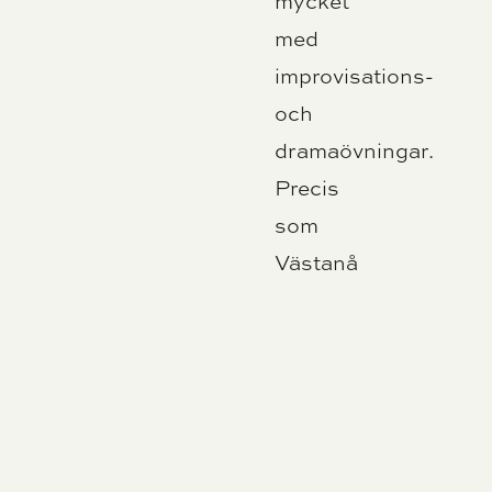
mycket
med
improvisations-
och
dramaövningar.
Precis
som
Västanå
Musik
&
Teater
har
Unga
Västanå