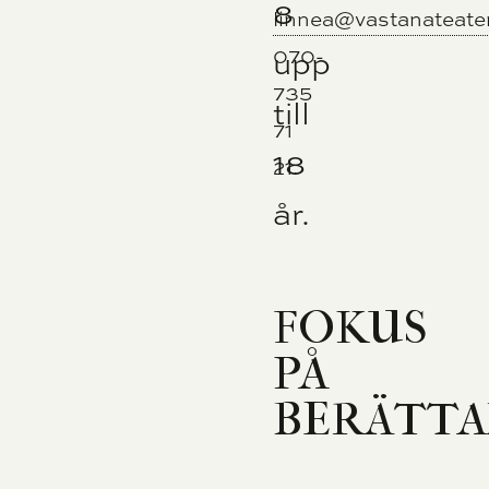
8
linnea@vastanateate
070-
upp
735
till
71
18
21.
år.
FOKUS
PÅ
BERÄTT