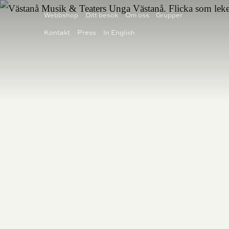
Webbshop
Ditt besök
Om oss
Grupper
Kontakt
Press
In English
BILJETTER
TEATER