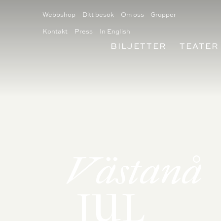
Webbshop
Ditt besök
Om oss
Grupper
Kontakt
Press
In English
BILJETTER
TEATER
Västanå
JUL