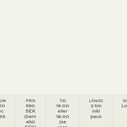
TUM
PRIS
TID
LÄNGD
S
20
550
16:00
3 tim
Lo
ec
SEK
eller
inkl
25
(barn
18:00
paus
450
(se
SEK)
resp