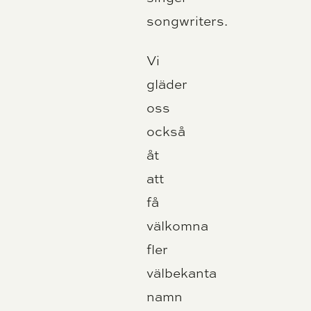
songwriters.
Vi
gläder
oss
också
åt
att
få
välkomna
fler
välbekanta
namn