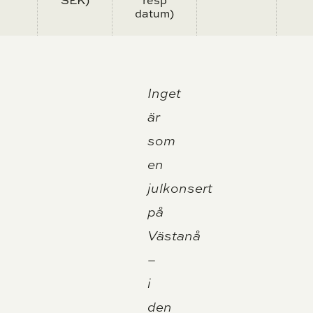
datum)
Inget
är
som
en
julkonsert
på
Västanå
–
i
den