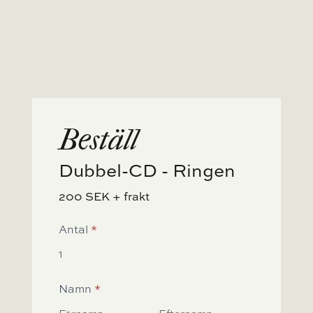
Beställ
Dubbel-CD - Ringen
200 SEK + frakt
Ringen
Antal
*
Dubbel
CD
Namn
*
Namn
Namn