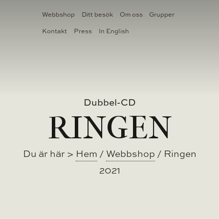
Webbshop
Ditt besök
Om oss
Grupper
Kontakt
Press
In English
BILJETTER
TEATER
Dubbel-CD
RINGEN
Du är här >
Hem
/
Webbshop
/
Ringen
2021