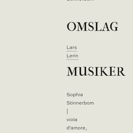
OMSLAG
Lars
Lerin
MUSIKER
Sophia
Stinnerbom
|
viola
d’amore,