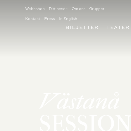
Webbshop
Ditt besök
Om oss
Grupper
Kontakt
Press
In English
BILJETTER
TEATER
Västanå
SESSION