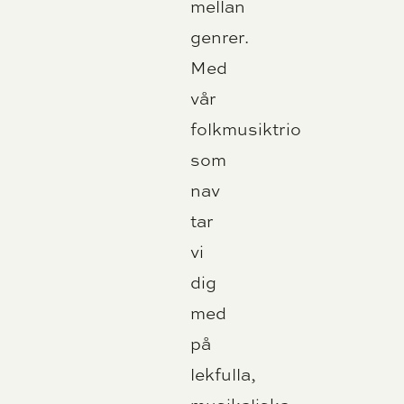
mellan
genrer.
Med
vår
folkmusiktrio
som
nav
tar
vi
dig
med
på
lekfulla,