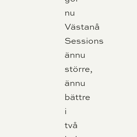
nu
Västanå
Sessions
ännu
större,
ännu
bättre
i
två