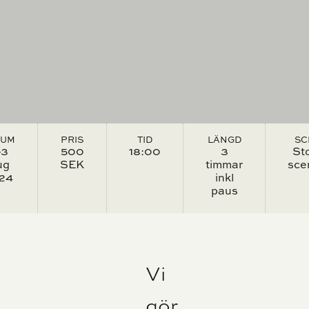
TUM
PRIS
TID
LÄNGD
SC
–3
500
18:00
3
St
ug
SEK
timmar
sce
24
inkl
paus
Vi
gör