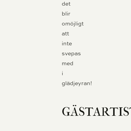
det
blir
omöjligt
att
inte
svepas
med
i
glädjeyran!
GÄSTARTI