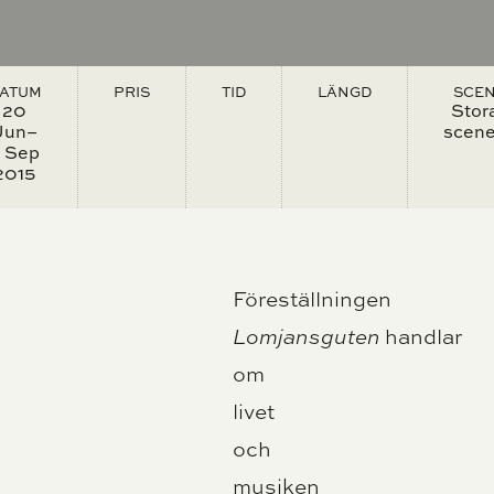
ATUM
PRIS
TID
LÄNGD
SCE
20
Stor
Jun–
scen
 Sep
2015
Föreställningen
Lomjansguten
handlar
om
livet
och
musiken