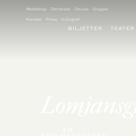
Webbshop
Ditt besök
Om oss
Grupper
Kontakt
Press
In English
BILJETTER
TEATER
Lomjansg
EN
SPELMANSSÄGEN