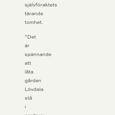
självföraktets
tärande
tomhet.
”Det
är
spännande
att
låta
gården
Lövdala
stå
i