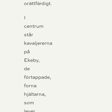
orättfärdigt.
I
centrum
står
kavaljererna
på
Ekeby,
de
förtappade,
forna
hjältarna,
som
lever