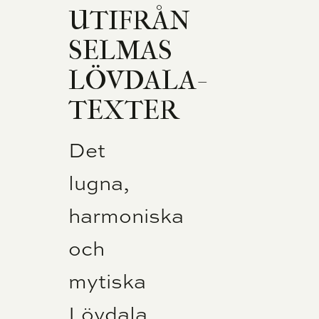
UTIFRÅN
SELMAS
LÖVDALA-
TEXTER
Det
lugna,
harmoniska
och
mytiska
Lövdala