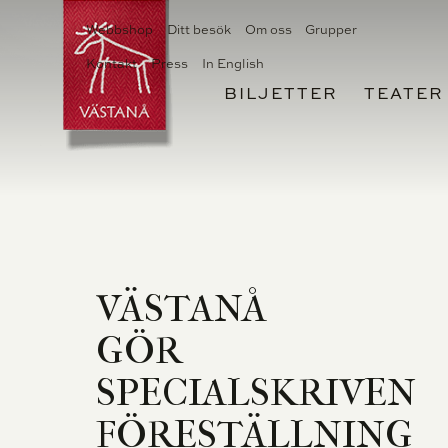
Webbshop
Ditt besök
Om oss
Grupper
Kontakt
Press
In English
BILJETTER
TEATER
VÄSTANÅ
GÖR
SPECIALSKRIVEN
FÖRESTÄLLNING