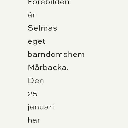
Förebilden
är
Selmas
eget
barndomshem
Mårbacka.
Den
25
januari
har