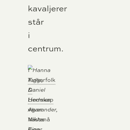
kavaljerer
står
i
centrum.
I
Tiggarfolk
&
Herrskap
väver
Västanå
ihop