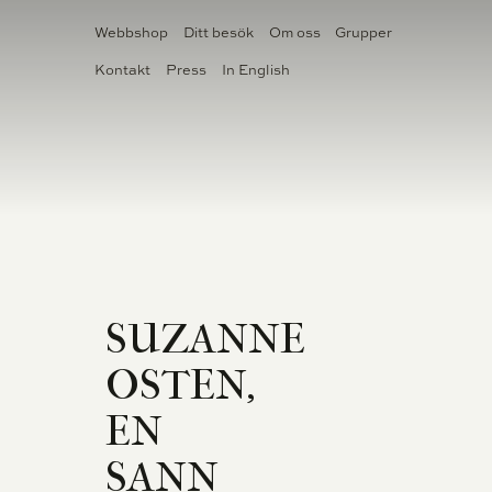
Webbshop
Ditt besök
Om oss
Grupper
Kontakt
Press
In English
BILJETTER
TEATER
SUZANNE
OSTEN,
EN
SANN