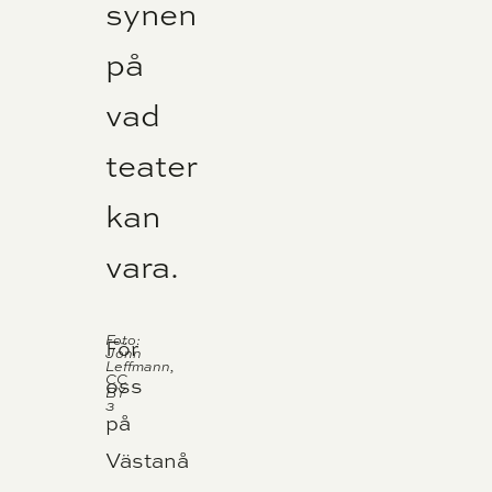
synen
på
vad
teater
kan
vara.
Foto:
För
Jonn
Leffmann,
CC
oss
BY
3
på
Västanå