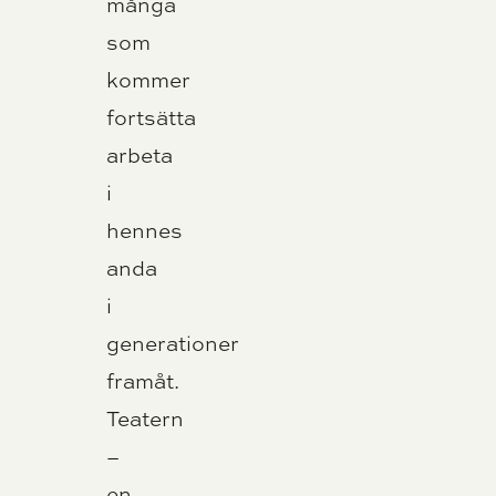
många
som
kommer
fortsätta
arbeta
i
hennes
anda
i
generationer
framåt.
Teatern
–
en