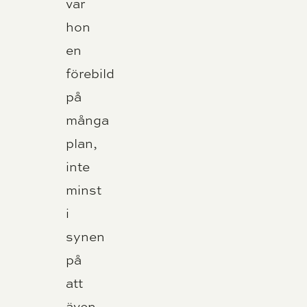
var
hon
en
förebild
på
många
plan,
inte
minst
i
synen
på
att
även