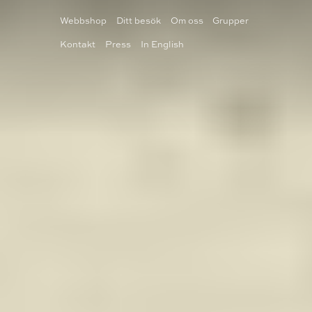
Webbshop
Ditt besök
Om oss
Grupper
Kontakt
Press
In English
BILJETTER
TEATER